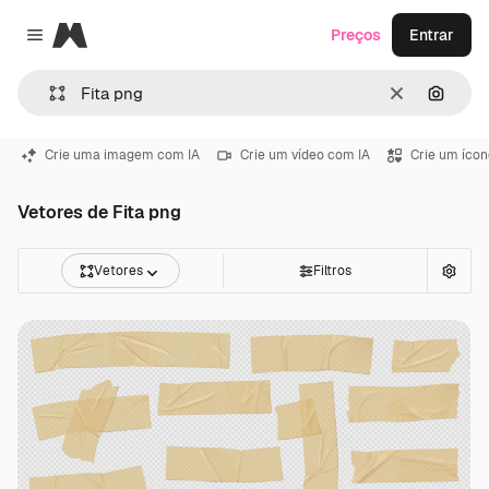
Magnific
Preços
Entrar
Close menu
Limpar
Pesqui
Crie uma imagem com IA
Crie um vídeo com IA
Crie um ícon
Vetores de Fita png
Vetores
Filtros