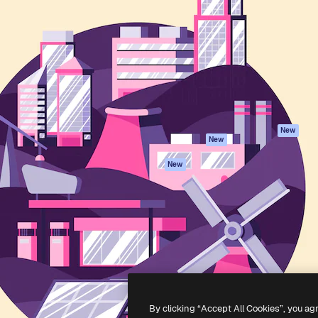
iativa para você direcionar
Spaces
Academy
alho. Mais de 1 milhão de
Assistente de IA
Documentação
e criativos, empresas,
Gerador de
Atendimento
dios.
imagens
Termos e
Gerador de vídeos
condições
Texto para voz
Política de
privacidade
Conteúdo de stock
Originais
MCP para
New
New
Claude/ChatGPT
Política de cooki
Agentes
Central de
New
confiabilidade
API
Afiliados
App móvel
Empresas
Todas as
ferramentas
-
2026
Freepik Company S.L.U.
Todos os direitos reservados
.
By clicking “Accept All Cookies”, you ag