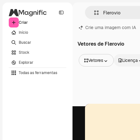
Criar
Crie uma imagem com IA
Início
Buscar
Vetores de Flerovio
Stock
Vetores
Licença
Explorar
Todas as imagens
Todas as ferramentas
Vetores
Ilustrações
Fotos
PSD
Modelos
Mockups
Vídeos
Clipes de vídeo
Animações
Modelos de vídeos
Ícones
Modelos 3D
Fontes