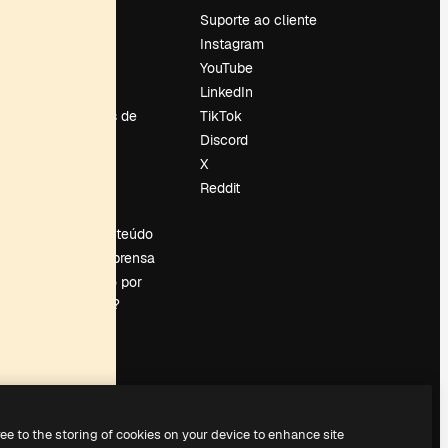
Preços
Suporte ao cliente
Sobre nós
Instagram
Reviews
YouTube
Emprego
LinkedIn
Tendências de
TikTok
pesquisa
Discord
Blog
X
Eventos
Reddit
es
Slidesgo
Vender conteúdo
Sala de imprensa
Procurando por
magnific.ai?
ree to the storing of cookies on your device to enhance site