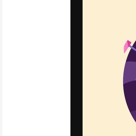
A plataforma cr
seu melhor trab
assinantes entr
agências e estú
Português
Copyright © 2010