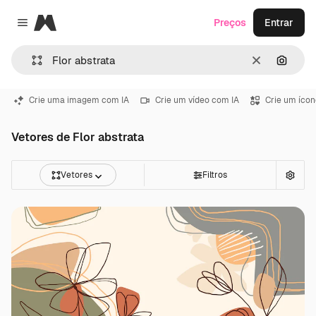
Magnific
Preços
Entrar
Close menu
Limpar
Pesqui
Crie uma imagem com IA
Crie um vídeo com IA
Crie um ícon
Vetores de Flor abstrata
Vetores
Filtros