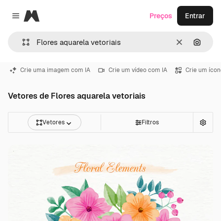
Magnific
Preços
Entrar
Close menu
Limpar
Pesqui
Crie uma imagem com IA
Crie um vídeo com IA
Crie um ícon
Vetores de Flores aquarela vetoriais
Vetores
Filtros