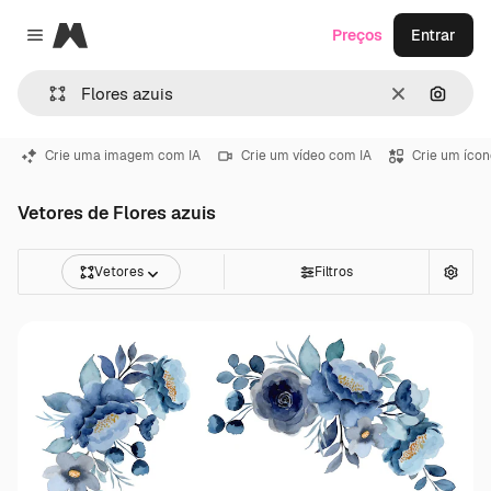
Magnific
Preços
Entrar
Close menu
Limpar
Pesqui
Crie uma imagem com IA
Crie um vídeo com IA
Crie um ícon
Vetores de Flores azuis
Vetores
Filtros