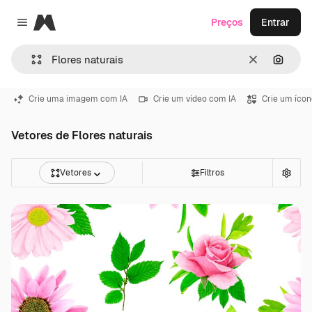
Magnific
Preços
Entrar
Close menu
Limpar
Pesqui
Crie uma imagem com IA
Crie um vídeo com IA
Crie um ícon
Vetores de Flores naturais
Vetores
Filtros