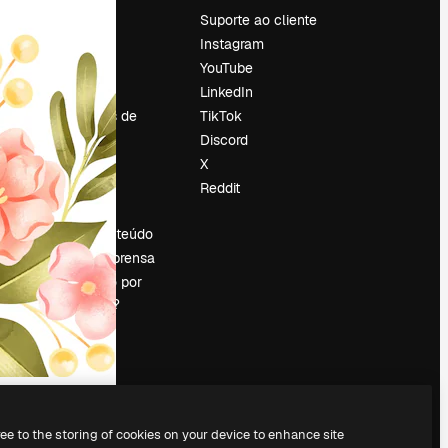
Preços
Suporte ao cliente
Sobre nós
Instagram
Reviews
YouTube
Emprego
LinkedIn
Tendências de
TikTok
pesquisa
Discord
Blog
X
Eventos
Reddit
es
Slidesgo
Vender conteúdo
Sala de imprensa
Procurando por
magnific.ai?
ree to the storing of cookies on your device to enhance site