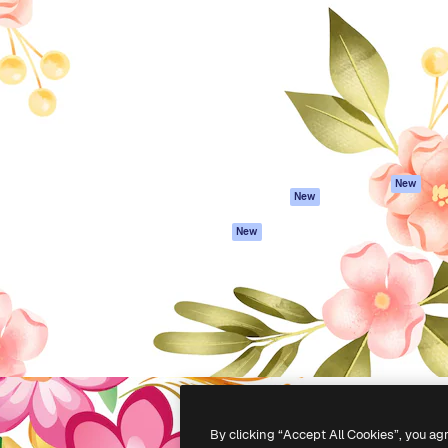
iativa para você direcionar
Spaces
Academy
alho. Mais de 1 milhão de
Assistente de IA
Documentação
e criativos, empresas,
Gerador de
Atendimento
dios.
imagens
Termos e
Gerador de vídeos
condições
Texto para voz
Política de
privacidade
Conteúdo de stock
Originais
MCP para
New
New
Claude/ChatGPT
Política de cooki
Agentes
Central de
New
confiabilidade
API
Afiliados
App móvel
Empresas
Todas as
ferramentas
-
2026
Freepik Company S.L.U.
Todos os direitos reservados
.
By clicking “Accept All Cookies”, you ag