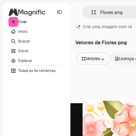
Criar
Crie uma imagem com IA
Início
Buscar
Vetores de Flores png
Stock
Vetores
Licença
Explorar
Todas as imagens
Todas as ferramentas
Vetores
Ilustrações
Fotos
PSD
Modelos
Mockups
Vídeos
Clipes de vídeo
Animações
Modelos de vídeos
Ícones
Modelos 3D
Fontes