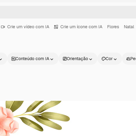
Crie um vídeo com IA
Crie um ícone com IA
Flores
Natal
Conteúdo com IA
Orientação
Cor
Pe
Produtos
Começar