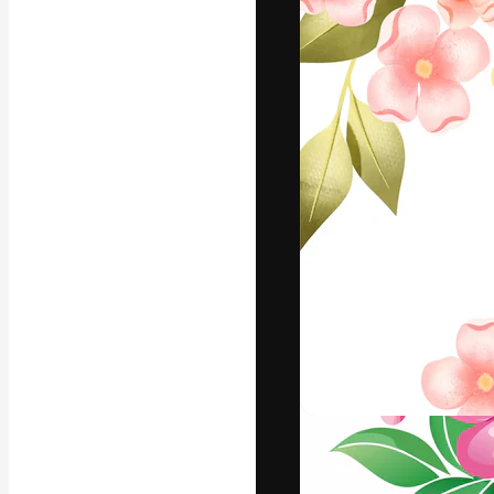
A plataforma cr
seu melhor trab
assinantes entr
agências e estú
Português
Copyright © 2010