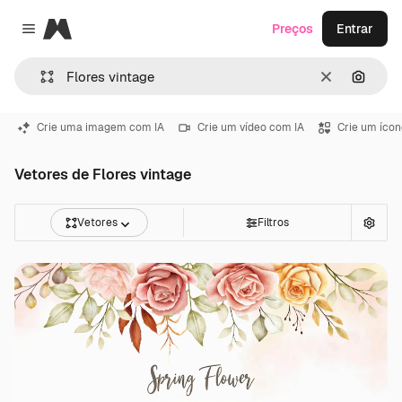
Magnific
Preços
Entrar
Close menu
Limpar
Pesqui
Crie uma imagem com IA
Crie um vídeo com IA
Crie um ícon
Vetores de Flores vintage
Vetores
Filtros