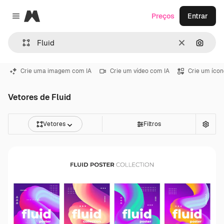
Magnific
Preços
Entrar
Close menu
Limpar
Pesqui
Crie uma imagem com IA
Crie um vídeo com IA
Crie um ícon
Vetores de Fluid
Vetores
Filtros