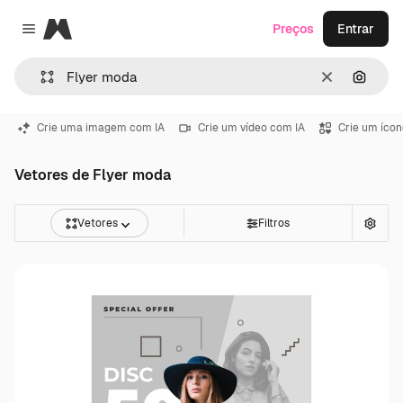
Magnific
Preços
Entrar
Close menu
Limpar
Pesqui
Crie uma imagem com IA
Crie um vídeo com IA
Crie um ícon
Vetores de Flyer moda
Vetores
Filtros