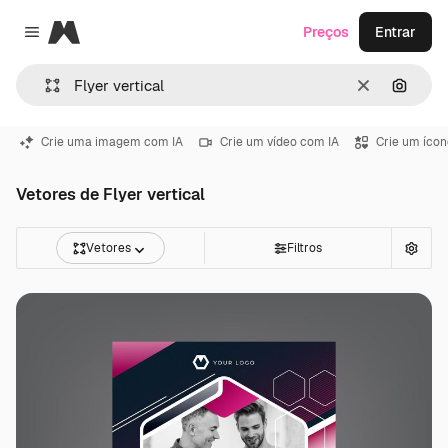
Magnific
Preços
Entrar
Close menu
Limpar
Pesqui
Crie uma imagem com IA
Crie um vídeo com IA
Crie um ícon
Vetores de Flyer vertical
Vetores
Filtros