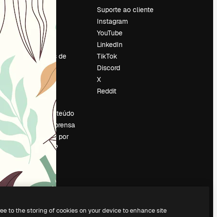
Preços
Suporte ao cliente
Sobre nós
Instagram
Reviews
YouTube
Emprego
LinkedIn
Tendências de
TikTok
pesquisa
Discord
Blog
X
Eventos
Reddit
es
Slidesgo
Vender conteúdo
Sala de imprensa
Procurando por
magnific.ai?
ree to the storing of cookies on your device to enhance site