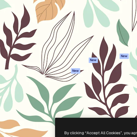
iativa para você direcionar
Spaces
Academy
alho. Mais de 1 milhão de
Assistente de IA
Documentação
e criativos, empresas,
Gerador de
Atendimento
dios.
imagens
Termos e
Gerador de vídeos
condições
Texto para voz
Política de
privacidade
Conteúdo de stock
Originais
MCP para
New
New
Claude/ChatGPT
Política de cooki
Agentes
Central de
New
confiabilidade
API
Afiliados
App móvel
Empresas
Todas as
ferramentas
-
2026
Freepik Company S.L.U.
Todos os direitos reservados
.
By clicking “Accept All Cookies”, you ag