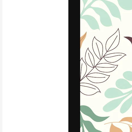
A plataforma cr
seu melhor trab
assinantes entr
agências e estú
Português
Copyright © 2010