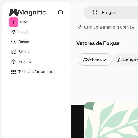
Criar
Crie uma imagem com IA
Início
Buscar
Vetores de Folgas
Stock
Vetores
Licença
Explorar
Todas as imagens
Todas as ferramentas
Vetores
Ilustrações
Fotos
PSD
Modelos
Mockups
Vídeos
Clipes de vídeo
Animações
Modelos de vídeos
Ícones
Modelos 3D
Fontes