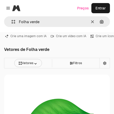
Magnific
Preços
Entrar
Close menu
Limpar
Pesqui
Crie uma imagem com IA
Crie um vídeo com IA
Crie um ícon
Vetores de Folha verde
Vetores
Filtros