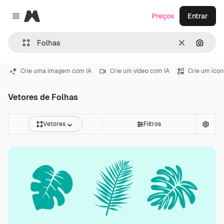
Magnific
Preços
Entrar
Close menu
Limpar
Pesqui
Crie uma imagem com IA
Crie um vídeo com IA
Crie um ícon
Vetores de Folhas
Vetores
Filtros