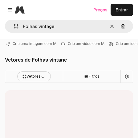
Magnific
Preços
Entrar
Close menu
Limpar
Pesqui
Crie uma imagem com IA
Crie um vídeo com IA
Crie um ícon
Vetores de Folhas vintage
Vetores
Filtros