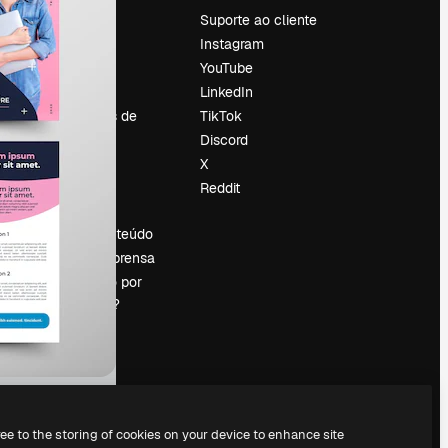
Preços
Suporte ao cliente
Sobre nós
Instagram
Reviews
YouTube
Emprego
LinkedIn
Tendências de
TikTok
pesquisa
Discord
Blog
X
Eventos
Reddit
es
Slidesgo
Vender conteúdo
Sala de imprensa
Procurando por
magnific.ai?
ree to the storing of cookies on your device to enhance site