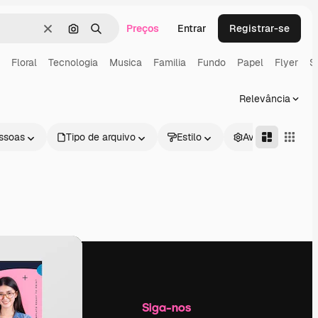
Preços
Entrar
Registrar-se
Limpar
Pesquisar por imagem
Buscar
Floral
Tecnologia
Musica
Familia
Fundo
Papel
Flyer
S
Relevância
ssoas
Tipo de arquivo
Estilo
Avançado
Empresa
Siga-nos