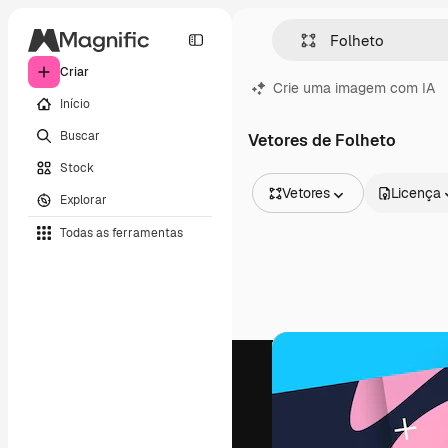
Criar
Crie uma imagem com IA
Início
Buscar
Vetores de Folheto
Stock
Vetores
Licença
Explorar
Todas as imagens
Todas as ferramentas
Vetores
Ilustrações
Fotos
PSD
Modelos
Mockups
Vídeos
Clipes de vídeo
Animações
Modelos de vídeos
Ícones
Modelos 3D
Fontes