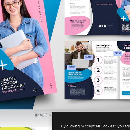
iativa para você direcionar
Spaces
Academy
alho. Mais de 1 milhão de
Assistente de IA
Documentação
e criativos, empresas,
Gerador de
Atendimento
dios.
imagens
Termos e
Gerador de vídeos
condições
Texto para voz
Política de
privacidade
Conteúdo de stock
Originais
MCP para
New
New
Claude/ChatGPT
Política de cooki
Agentes
Central de
New
confiabilidade
API
Afiliados
App móvel
Empresas
Todas as
ferramentas
-
2026
Freepik Company S.L.U.
Todos os direitos reservados
.
By clicking “Accept All Cookies”, you ag