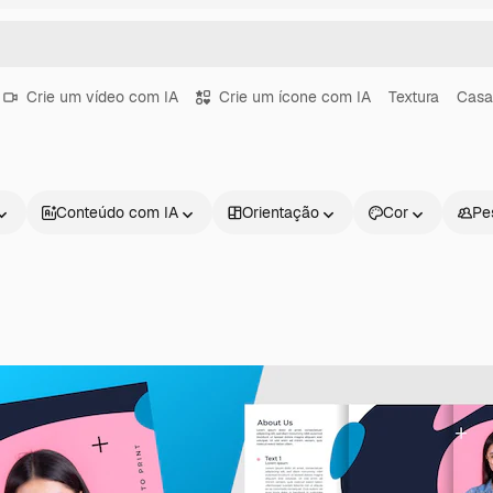
Crie um vídeo com IA
Crie um ícone com IA
Textura
Casa
Conteúdo com IA
Orientação
Cor
Pe
Produtos
Começar