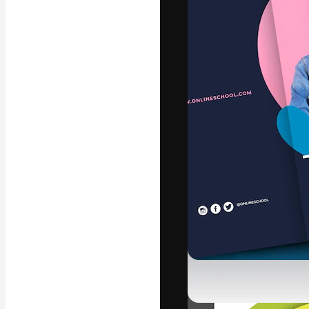
A plataforma cr
seu melhor trab
assinantes entr
agências e estú
Português
Copyright © 2010