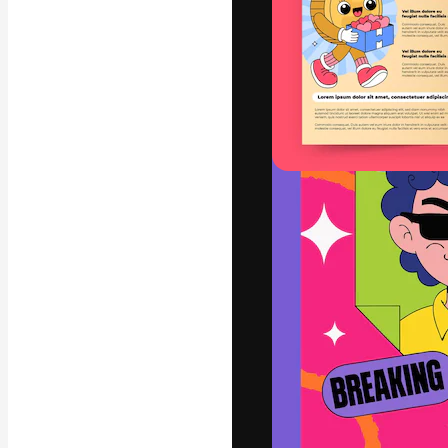
A plataforma cr
seu melhor trab
assinantes entr
agências e estú
Português
Copyright © 2010