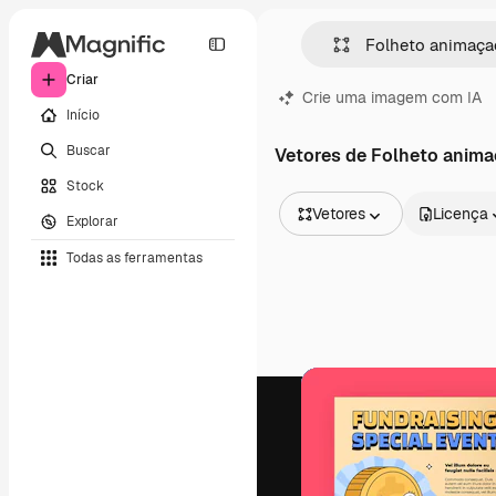
Criar
Crie uma imagem com IA
Início
Buscar
Vetores de Folheto anim
Stock
Vetores
Licença
Explorar
Todas as imagens
Todas as ferramentas
Vetores
Ilustrações
Fotos
PSD
Modelos
Mockups
Vídeos
Clipes de vídeo
Animações
Modelos de vídeos
Ícones
Modelos 3D
Fontes