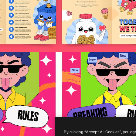
iativa para você direcionar
Spaces
Academy
alho. Mais de 1 milhão de
Assistente de IA
Documentação
e criativos, empresas,
Gerador de
Atendimento
dios.
imagens
Termos e
Gerador de vídeos
condições
Texto para voz
Política de
privacidade
Conteúdo de stock
Originais
MCP para
New
New
Claude/ChatGPT
Política de cooki
Agentes
Central de
New
confiabilidade
API
Afiliados
App móvel
Empresas
Todas as
ferramentas
-
2026
Freepik Company S.L.U.
Todos os direitos reservados
.
By clicking “Accept All Cookies”, you ag