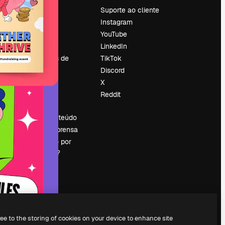
Preços
Suporte ao cliente
Sobre nós
Instagram
Reviews
YouTube
Emprego
LinkedIn
Tendências de
TikTok
pesquisa
Discord
Blog
X
Eventos
Reddit
es
Slidesgo
Vender conteúdo
Sala de imprensa
Procurando por
magnific.ai?
ree to the storing of cookies on your device to enhance site