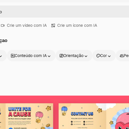
Crie um vídeo com IA
Crie um ícone com IA
açao
Conteúdo com IA
Orientação
Cor
Pe
Produtos
Começar