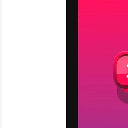
A plataforma cr
seu melhor trab
assinantes entr
agências e estú
Português
Copyright © 2010