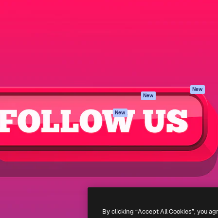
iativa para você direcionar
Spaces
Academy
alho. Mais de 1 milhão de
Assistente de IA
Documentação
e criativos, empresas,
Gerador de
Atendimento
dios.
imagens
Termos e
Gerador de vídeos
condições
Texto para voz
Política de
privacidade
Conteúdo de stock
Originais
MCP para
New
New
Claude/ChatGPT
Política de cooki
Agentes
Central de
New
confiabilidade
API
Afiliados
App móvel
Empresas
Todas as
ferramentas
-
2026
Freepik Company S.L.U.
Todos os direitos reservados
.
By clicking “Accept All Cookies”, you ag