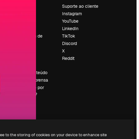
Preços
Suporte ao cliente
Sobre nós
Instagram
Reviews
YouTube
Emprego
LinkedIn
Tendências de
TikTok
pesquisa
Discord
Blog
X
Eventos
Reddit
es
Slidesgo
Vender conteúdo
Sala de imprensa
Procurando por
magnific.ai?
ree to the storing of cookies on your device to enhance site