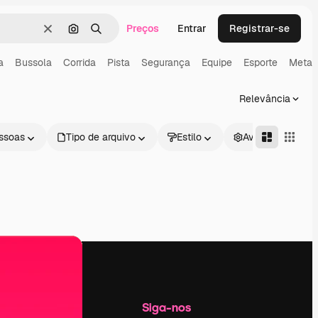
Preços
Entrar
Registrar-se
Limpar
Pesquisar por imagem
Buscar
a
Bussola
Corrida
Pista
Segurança
Equipe
Esporte
Meta
Relevância
ssoas
Tipo de arquivo
Estilo
Avançado
Empresa
Siga-nos