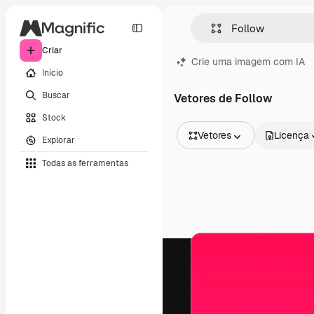
Criar
Crie uma imagem com IA
Início
Buscar
Vetores de Follow
Stock
Vetores
Licença
Explorar
Todas as imagens
Todas as ferramentas
Vetores
Ilustrações
Fotos
PSD
Modelos
Mockups
Vídeos
Clipes de vídeo
Animações
Modelos de vídeos
Ícones
Modelos 3D
Fontes