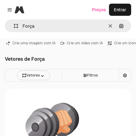
Magnific
Preços
Entrar
Close menu
Limpar
Pesqui
Crie uma imagem com IA
Crie um vídeo com IA
Crie um ícon
Vetores de Força
Vetores
Filtros