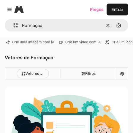
Magnific
Preços
Entrar
Close menu
Limpar
Pesqui
Crie uma imagem com IA
Crie um vídeo com IA
Crie um ícon
Vetores de Formaçao
Vetores
Filtros