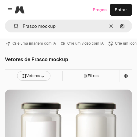
Magnific
Preços
Entrar
Close menu
Limpar
Pesqui
Crie uma imagem com IA
Crie um vídeo com IA
Crie um ícon
Vetores de Frasco mockup
Vetores
Filtros