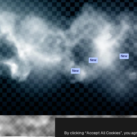
iativa para você direcionar
Spaces
Academy
alho. Mais de 1 milhão de
Assistente de IA
Documentação
e criativos, empresas,
Gerador de
Atendimento
dios.
imagens
Termos e
Gerador de vídeos
condições
Texto para voz
Política de
privacidade
Conteúdo de stock
Originais
MCP para
New
New
Claude/ChatGPT
Política de cooki
Agentes
Central de
New
confiabilidade
API
Afiliados
App móvel
Empresas
Todas as
ferramentas
-
2026
Freepik Company S.L.U.
Todos os direitos reservados
.
By clicking “Accept All Cookies”, you ag