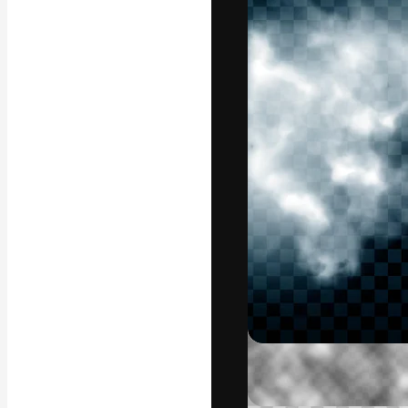
A plataforma cr
seu melhor trab
assinantes entr
agências e estú
Português
Copyright © 2010