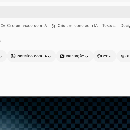
Crie um vídeo com IA
Crie um ícone com IA
Textura
Desi
a
Conteúdo com IA
Orientação
Cor
Pe
Produtos
Começar