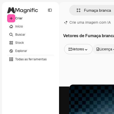
Criar
Crie uma imagem com IA
Início
Buscar
Vetores de Fumaça branc
Stock
Vetores
Licença
Explorar
Todas as imagens
Todas as ferramentas
Vetores
Ilustrações
Fotos
PSD
Modelos
Mockups
Vídeos
Clipes de vídeo
Animações
Modelos de vídeos
Ícones
Modelos 3D
Fontes