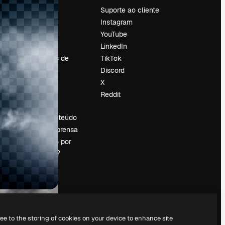
Preços
Suporte ao cliente
Sobre nós
Instagram
Reviews
YouTube
Emprego
LinkedIn
Tendências de
TikTok
pesquisa
Discord
Blog
X
Eventos
Reddit
es
Slidesgo
Vender conteúdo
Sala de imprensa
Procurando por
magnific.ai?
ree to the storing of cookies on your device to enhance site