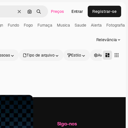
Preços
Entrar
Registrar-se
Limpar
Pesquisar por imagem
Buscar
gn
Fundo
Fogo
Fumaça
Musica
Saude
Alerta
Fotografia
Relevância
ssoas
Tipo de arquivo
Estilo
Avançado
Empresa
Siga-nos