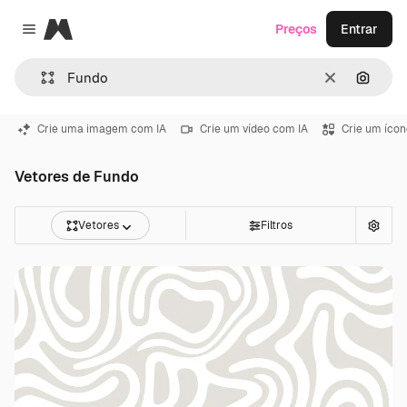
Magnific
Preços
Entrar
Close menu
Limpar
Pesqui
Crie uma imagem com IA
Crie um vídeo com IA
Crie um ícon
Vetores de Fundo
Vetores
Filtros