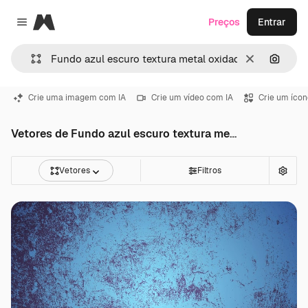
Magnific
Preços
Entrar
Close menu
Limpar
Pesqui
Crie uma imagem com IA
Crie um vídeo com IA
Crie um ícon
Vetores de Fundo azul escuro textura metal oxidado
Vetores
Filtros