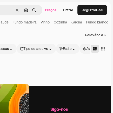
Preços
Entrar
Registrar-se
Limpar
Pesquisar por imagem
Buscar
Saude
Fundo madeira
Vinho
Cozinha
Jardim
Fundo branco
Relevância
ssoas
Tipo de arquivo
Estilo
Avançado
Empresa
Siga-nos