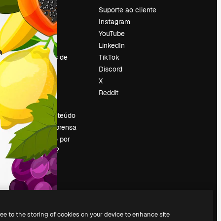
Preços
Suporte ao cliente
Sobre nós
Instagram
Reviews
YouTube
Emprego
LinkedIn
Tendências de
TikTok
pesquisa
Discord
Blog
X
Eventos
Reddit
es
Slidesgo
Vender conteúdo
Sala de imprensa
Procurando por
magnific.ai?
ree to the storing of cookies on your device to enhance site