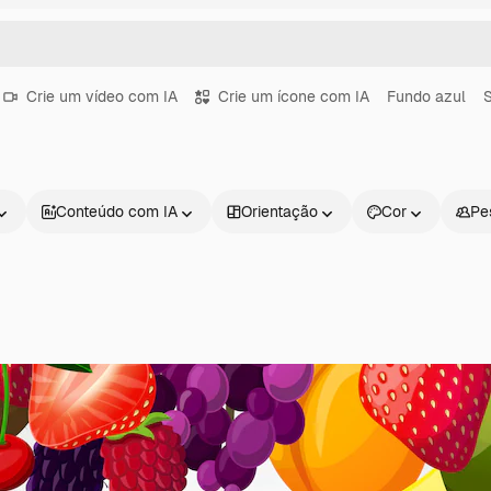
Crie um vídeo com IA
Crie um ícone com IA
Fundo azul
Conteúdo com IA
Orientação
Cor
Pe
Produtos
Começar