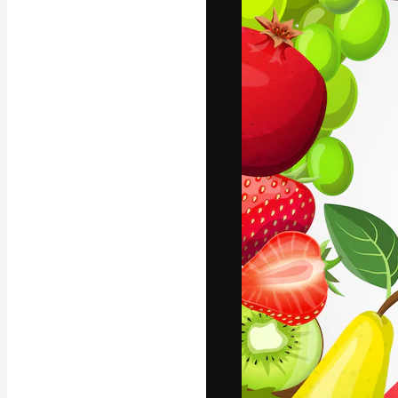
A plataforma cr
seu melhor trab
assinantes entr
agências e estú
Português
Copyright © 2010