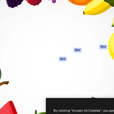
iativa para você direcionar
Spaces
Academy
alho. Mais de 1 milhão de
Assistente de IA
Documentação
e criativos, empresas,
Gerador de
Atendimento
dios.
imagens
Termos e
Gerador de vídeos
condições
Texto para voz
Política de
privacidade
Conteúdo de stock
Originais
MCP para
New
New
Claude/ChatGPT
Política de cooki
Agentes
Central de
New
confiabilidade
API
Afiliados
App móvel
Empresas
Todas as
ferramentas
-
2026
Freepik Company S.L.U.
Todos os direitos reservados
.
By clicking “Accept All Cookies”, you ag