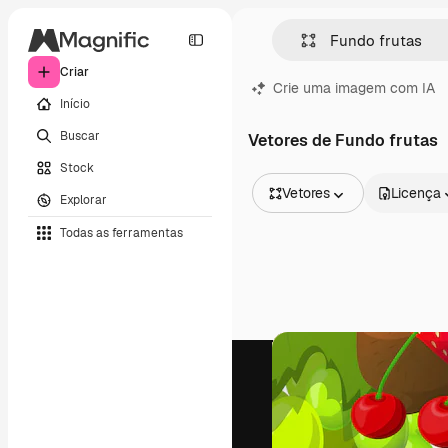
Criar
Crie uma imagem com IA
Início
Buscar
Vetores de Fundo frutas
Stock
Vetores
Licença
Explorar
Todas as imagens
Todas as ferramentas
Vetores
Ilustrações
Fotos
PSD
Modelos
Mockups
Vídeos
Clipes de vídeo
Animações
Modelos de vídeos
Ícones
Modelos 3D
Fontes