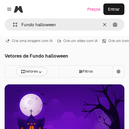
Magnific
Preços
Entrar
Close menu
Limpar
Pesqui
Crie uma imagem com IA
Crie um vídeo com IA
Crie um ícon
Vetores de Fundo halloween
Vetores
Filtros