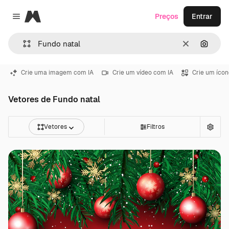
Magnific
Preços
Entrar
Close menu
Limpar
Pesqui
Crie uma imagem com IA
Crie um vídeo com IA
Crie um ícon
Vetores de Fundo natal
Vetores
Filtros