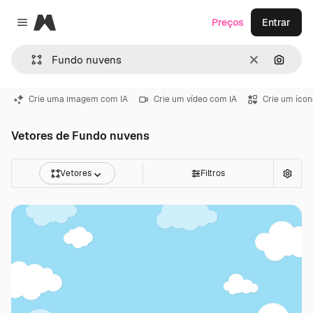
Magnific
Preços
Entrar
Close menu
Limpar
Pesqui
Crie uma imagem com IA
Crie um vídeo com IA
Crie um ícon
Vetores de Fundo nuvens
Vetores
Filtros