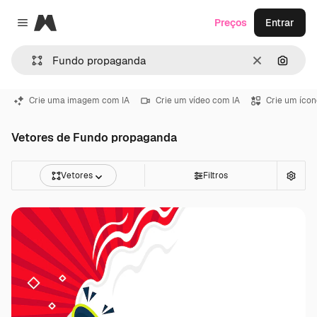
Magnific
Preços
Entrar
Close menu
Limpar
Pesqui
Crie uma imagem com IA
Crie um vídeo com IA
Crie um ícon
Vetores de Fundo propaganda
Vetores
Filtros