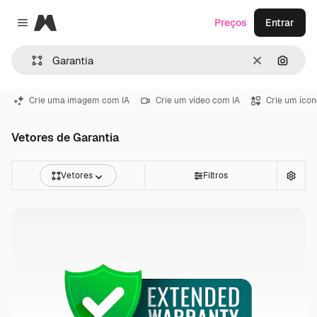
Magnific
Preços
Entrar
Close menu
Limpar
Pesqui
Crie uma imagem com IA
Crie um vídeo com IA
Crie um ícon
Vetores de Garantia
Vetores
Filtros