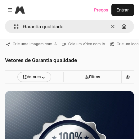
Magnific
Preços
Entrar
Close menu
Limpar
Pesqui
Crie uma imagem com IA
Crie um vídeo com IA
Crie um ícon
Vetores de Garantia qualidade
Vetores
Filtros