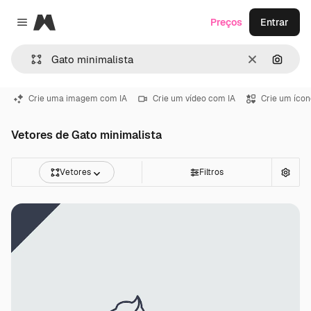
Magnific
Preços
Entrar
Close menu
Limpar
Pesqui
Crie uma imagem com IA
Crie um vídeo com IA
Crie um ícon
Vetores de Gato minimalista
Vetores
Filtros