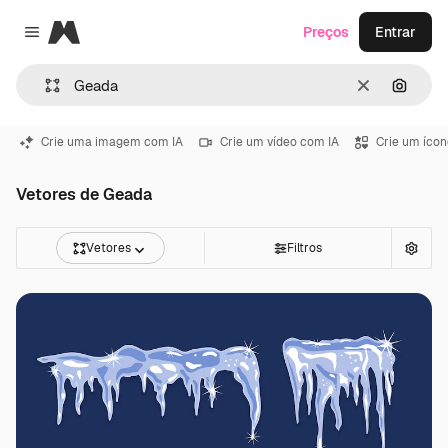
Magnific
Preços
Entrar
Close menu
Limpar
Pesqui
Crie uma imagem com IA
Crie um vídeo com IA
Crie um ícon
Vetores de Geada
Vetores
Filtros