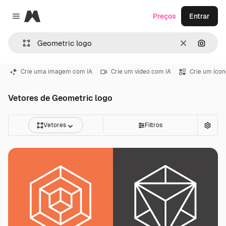
Magnific
Preços
Entrar
Close menu
Limpar
Pesqui
Crie uma imagem com IA
Crie um vídeo com IA
Crie um ícon
Vetores de Geometric logo
Vetores
Filtros