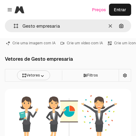
Magnific
Preços
Entrar
Close menu
Limpar
Pesqui
Crie uma imagem com IA
Crie um vídeo com IA
Crie um ícon
Vetores de Gesto empresaria
Vetores
Filtros