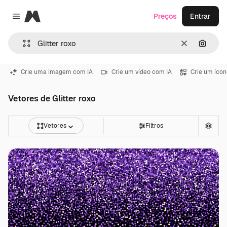
Magnific
Preços
Entrar
Close menu
Limpar
Pesqui
Crie uma imagem com IA
Crie um vídeo com IA
Crie um ícon
Vetores de Glitter roxo
Vetores
Filtros