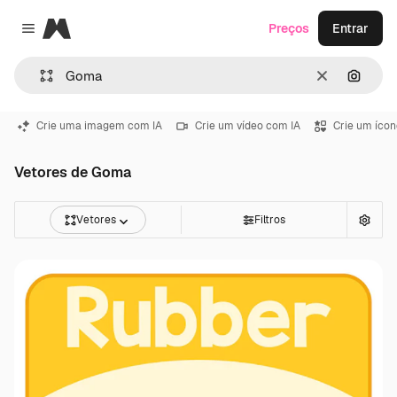
Magnific
Preços
Entrar
Close menu
Limpar
Pesqui
Crie uma imagem com IA
Crie um vídeo com IA
Crie um ícon
Vetores de Goma
Vetores
Filtros