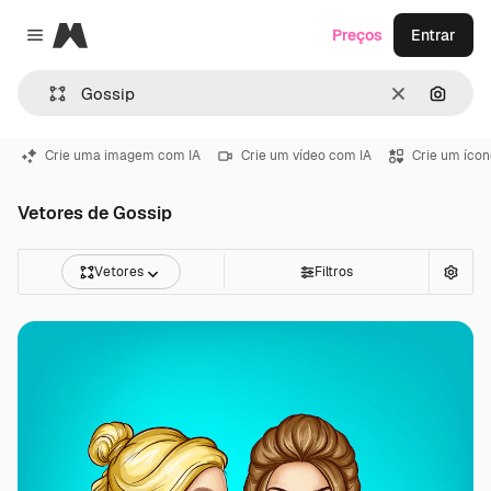
Magnific
Preços
Entrar
Close menu
Limpar
Pesqui
Crie uma imagem com IA
Crie um vídeo com IA
Crie um ícon
Vetores de Gossip
Vetores
Filtros