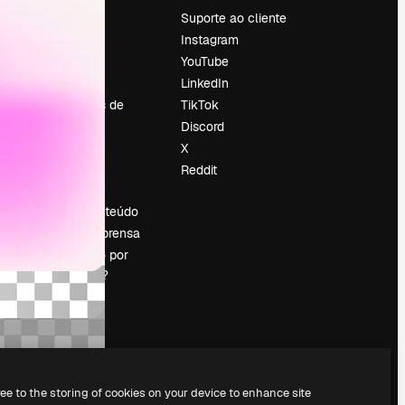
Preços
Suporte ao cliente
Sobre nós
Instagram
Reviews
YouTube
Emprego
LinkedIn
Tendências de
TikTok
pesquisa
Discord
Blog
X
Eventos
Reddit
es
Slidesgo
Vender conteúdo
Sala de imprensa
Procurando por
magnific.ai?
ree to the storing of cookies on your device to enhance site