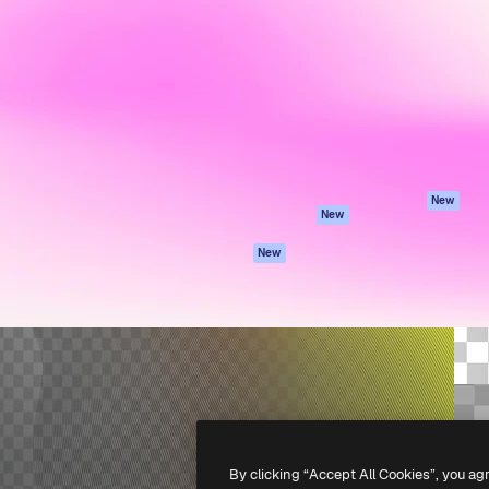
iativa para você direcionar
Spaces
Academy
alho. Mais de 1 milhão de
Assistente de IA
Documentação
e criativos, empresas,
Gerador de
Atendimento
dios.
imagens
Termos e
Gerador de vídeos
condições
Texto para voz
Política de
privacidade
Conteúdo de stock
Originais
MCP para
New
New
Claude/ChatGPT
Política de cooki
Agentes
Central de
New
confiabilidade
API
Afiliados
App móvel
Empresas
Todas as
ferramentas
-
2026
Freepik Company S.L.U.
Todos os direitos reservados
.
By clicking “Accept All Cookies”, you ag