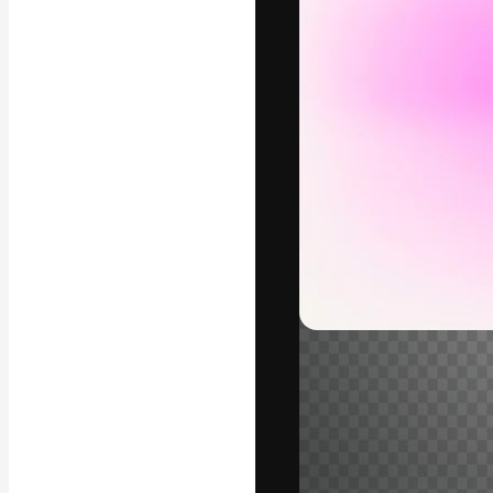
A plataforma cr
seu melhor trab
assinantes entr
agências e estú
Português
Copyright © 2010