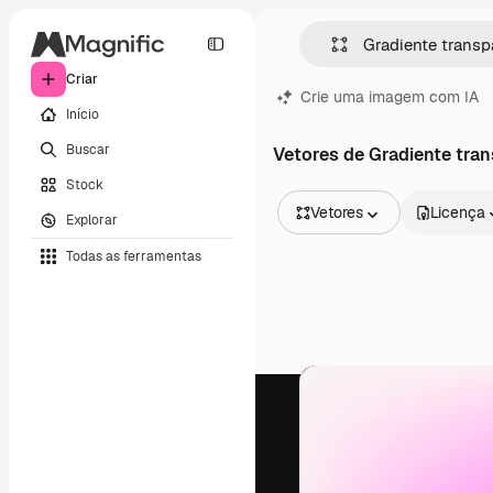
Criar
Crie uma imagem com IA
Início
Buscar
Vetores de Gradiente tra
Stock
Vetores
Licença
Explorar
Todas as imagens
Todas as ferramentas
Vetores
Ilustrações
Fotos
PSD
Modelos
Mockups
Vídeos
Clipes de vídeo
Animações
Modelos de vídeos
Ícones
Modelos 3D
Fontes