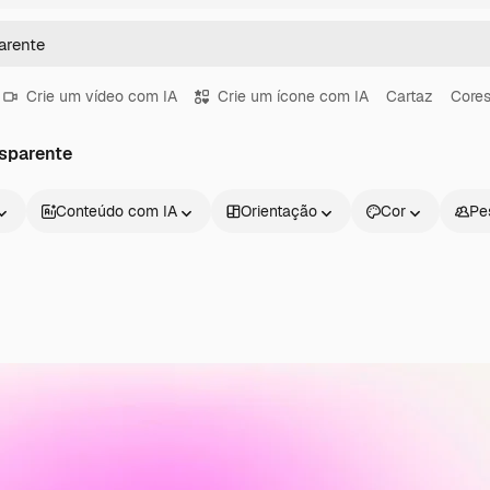
Crie um vídeo com IA
Crie um ícone com IA
Cartaz
Cores
nsparente
Conteúdo com IA
Orientação
Cor
Pe
Produtos
Começar