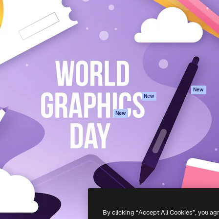
iativa para você direcionar
Spaces
Academy
alho. Mais de 1 milhão de
Assistente de IA
Documentação
e criativos, empresas,
Gerador de
Atendimento
dios.
imagens
Termos e
Gerador de vídeos
condições
Texto para voz
Política de
privacidade
Conteúdo de stock
Originais
MCP para
New
New
Claude/ChatGPT
Política de cooki
Agentes
Central de
New
confiabilidade
API
Afiliados
App móvel
Empresas
Todas as
ferramentas
-
2026
Freepik Company S.L.U.
Todos os direitos reservados
.
By clicking “Accept All Cookies”, you ag