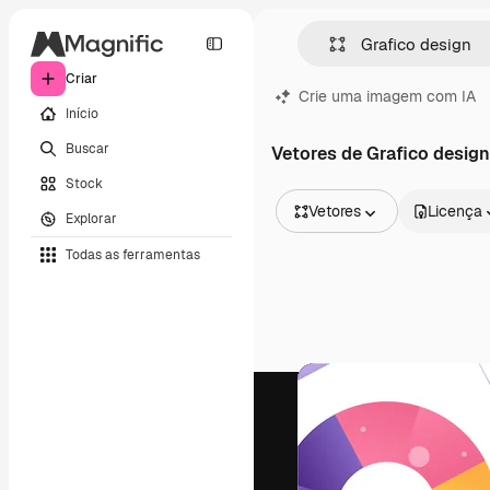
Criar
Crie uma imagem com IA
Início
Buscar
Vetores de Grafico design
Stock
Vetores
Licença
Explorar
Todas as imagens
Todas as ferramentas
Vetores
Ilustrações
Fotos
PSD
Modelos
Mockups
Vídeos
Clipes de vídeo
Animações
Modelos de vídeos
Ícones
Modelos 3D
Fontes