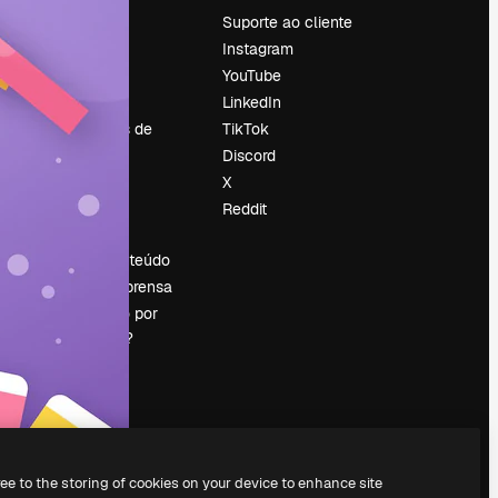
Preços
Suporte ao cliente
Sobre nós
Instagram
Reviews
YouTube
Emprego
LinkedIn
Tendências de
TikTok
pesquisa
Discord
Blog
X
Eventos
Reddit
es
Slidesgo
Vender conteúdo
Sala de imprensa
Procurando por
magnific.ai?
ree to the storing of cookies on your device to enhance site