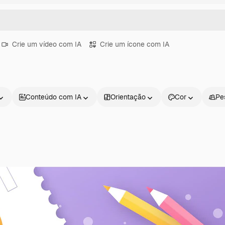
Crie um vídeo com IA
Crie um ícone com IA
Conteúdo com IA
Orientação
Cor
Pe
Produtos
Começar