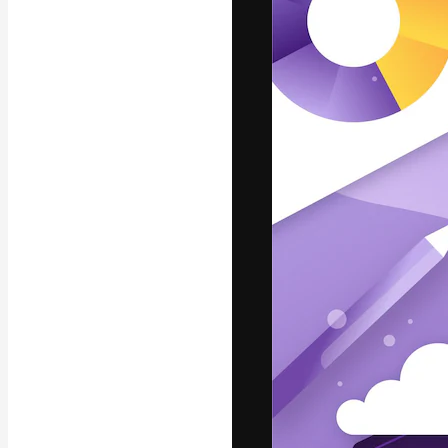
A plataforma cr
seu melhor trab
assinantes entr
agências e estú
Português
Copyright © 2010