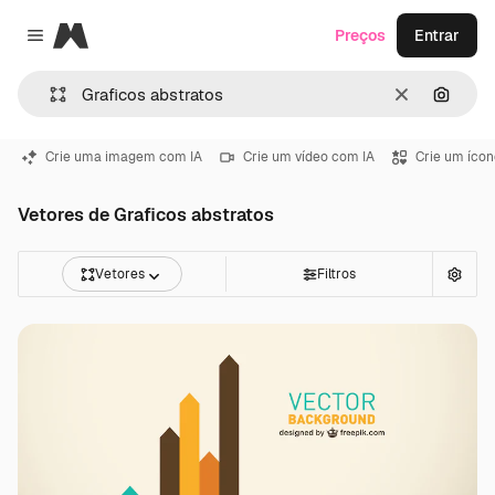
Magnific
Preços
Entrar
Close menu
Limpar
Pesqui
Crie uma imagem com IA
Crie um vídeo com IA
Crie um ícon
Vetores de Graficos abstratos
Vetores
Filtros