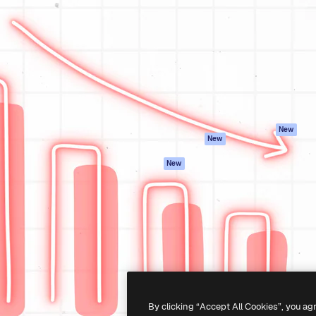
iativa para você direcionar
Spaces
Academy
alho. Mais de 1 milhão de
Assistente de IA
Documentação
e criativos, empresas,
Gerador de
Atendimento
dios.
imagens
Termos e
Gerador de vídeos
condições
Texto para voz
Política de
privacidade
Conteúdo de stock
Originais
MCP para
New
New
Claude/ChatGPT
Política de cooki
Agentes
Central de
New
confiabilidade
API
Afiliados
App móvel
Empresas
Todas as
ferramentas
-
2026
Freepik Company S.L.U.
Todos os direitos reservados
.
By clicking “Accept All Cookies”, you ag