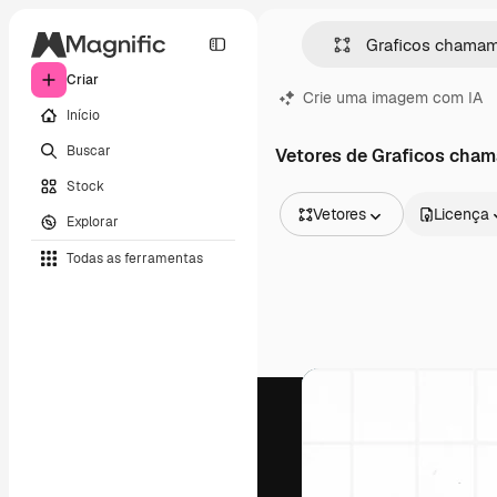
Criar
Crie uma imagem com IA
Início
Buscar
Vetores de Graficos cha
Stock
Vetores
Licença
Explorar
Todas as imagens
Todas as ferramentas
Vetores
Ilustrações
Fotos
PSD
Modelos
Mockups
Vídeos
Clipes de vídeo
Animações
Modelos de vídeos
Ícones
Modelos 3D
Fontes