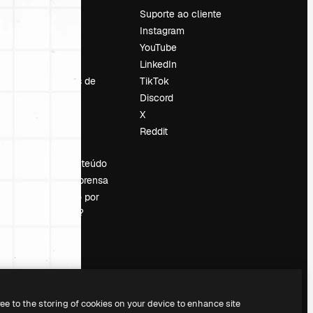
Preços
Suporte ao cliente
Sobre nós
Instagram
Reviews
YouTube
Emprego
LinkedIn
Tendências de
TikTok
pesquisa
Discord
Blog
X
Eventos
Reddit
es
Slidesgo
Vender conteúdo
Sala de imprensa
Procurando por
magnific.ai?
ree to the storing of cookies on your device to enhance site