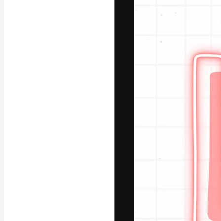
A plataforma cr
seu melhor trab
assinantes entr
agências e estú
Português
Copyright © 2010