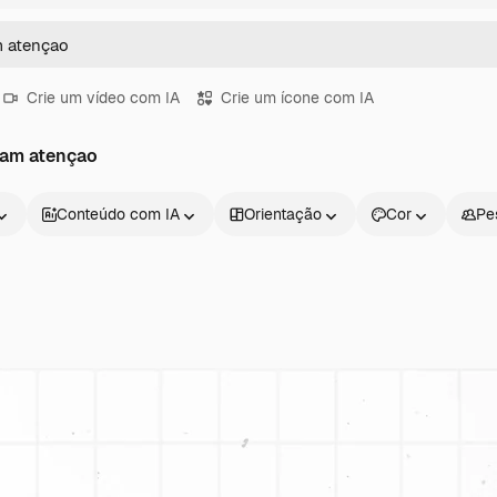
Crie um vídeo com IA
Crie um ícone com IA
mam atençao
Conteúdo com IA
Orientação
Cor
Pe
Produtos
Começar