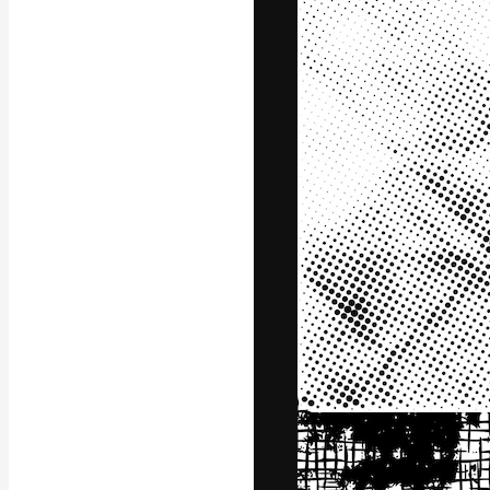
A plataforma cr
seu melhor trab
assinantes entr
agências e estú
Português
Copyright © 2010