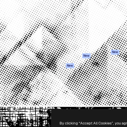
iativa para você direcionar
Spaces
Academy
alho. Mais de 1 milhão de
Assistente de IA
Documentação
e criativos, empresas,
Gerador de
Atendimento
dios.
imagens
Termos e
Gerador de vídeos
condições
Texto para voz
Política de
privacidade
Conteúdo de stock
Originais
MCP para
New
New
Claude/ChatGPT
Política de cooki
Agentes
Central de
New
confiabilidade
API
Afiliados
App móvel
Empresas
Todas as
ferramentas
-
2026
Freepik Company S.L.U.
Todos os direitos reservados
.
By clicking “Accept All Cookies”, you ag