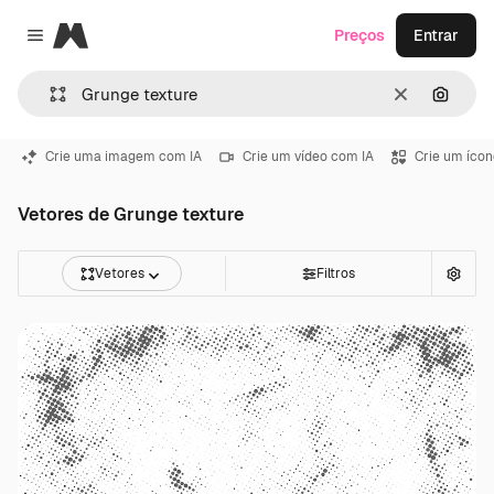
Magnific
Preços
Entrar
Close menu
Limpar
Pesqui
Crie uma imagem com IA
Crie um vídeo com IA
Crie um ícon
Vetores de Grunge texture
Vetores
Filtros