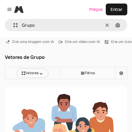
Magnific
Preços
Entrar
Close menu
Limpar
Pesqui
Crie uma imagem com IA
Crie um vídeo com IA
Crie um ícon
Vetores de Grupo
Vetores
Filtros