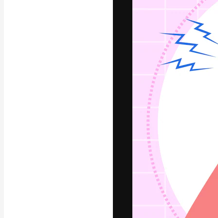
A plataforma cr
seu melhor trab
assinantes entr
agências e estú
Português
Copyright © 2010