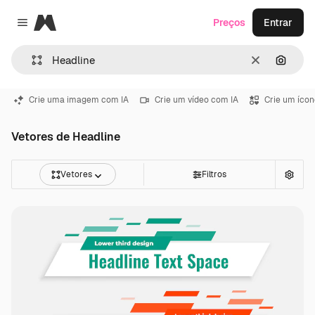
Magnific
Preços
Entrar
Close menu
Limpar
Pesqui
Crie uma imagem com IA
Crie um vídeo com IA
Crie um ícon
Vetores de Headline
Vetores
Filtros