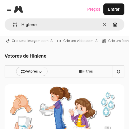
Magnific
Preços
Entrar
Close menu
Limpar
Pesqui
Crie uma imagem com IA
Crie um vídeo com IA
Crie um ícon
Vetores de Higiene
Vetores
Filtros