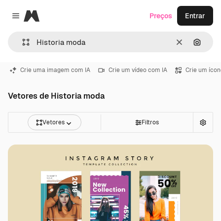
Magnific
Preços
Entrar
Close menu
Limpar
Pesqui
Crie uma imagem com IA
Crie um vídeo com IA
Crie um ícon
Vetores de Historia moda
Vetores
Filtros