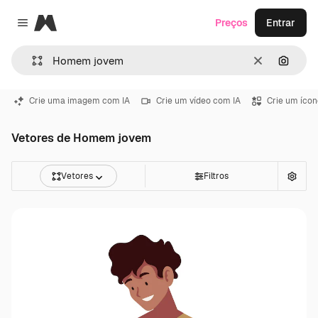
Magnific
Preços
Entrar
Close menu
Limpar
Pesqui
Crie uma imagem com IA
Crie um vídeo com IA
Crie um ícon
Vetores de Homem jovem
Vetores
Filtros